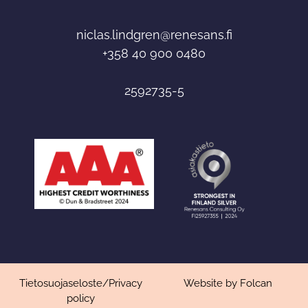
niclas
.lindgren@renesans.fi
+358 40 900 0480
2592735-5
Tietosuojaseloste
/
Privacy
Website by Folcan
policy