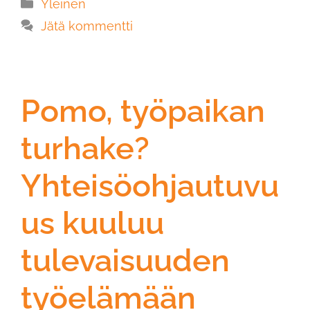
Yleinen
Jätä kommentti
Pomo, työpaikan
turhake?
Yhteisöohjautuvu
us kuuluu
tulevaisuuden
työelämään