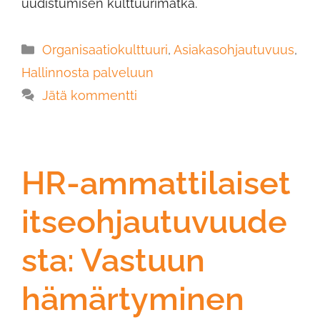
uudistumisen kulttuurimatka.
Organisaatiokulttuuri
,
Asiakasohjautuvuus
,
Hallinnosta palveluun
Jätä kommentti
HR-ammattilaiset
itseohjautuvuude
sta: Vastuun
hämärtyminen