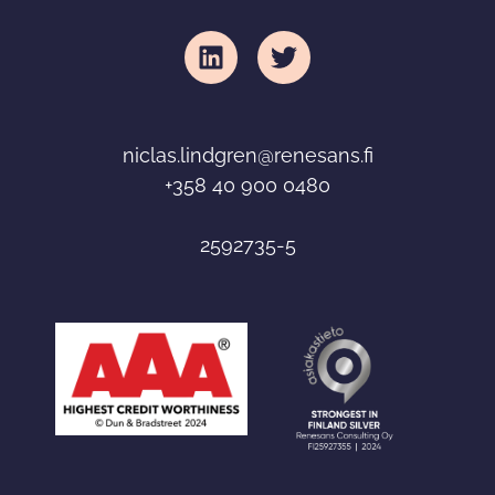
niclas
.lindgren@renesans.fi
+358 40 900 0480
2592735-5